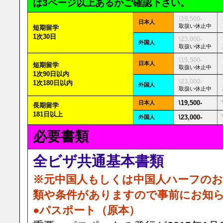
は3ページ以上あるかご確認下さい。
\19,500-
日本人
取扱い休止中
短期留学
1次30日
\23,000-
外国人
取扱い休止中
\19,500-
日本人
短期留学
取扱い休止中
1次90日以内
\23,000-
1次180日以内
外国人
取扱い休止中
\19,500-
日本人
長期留学
181日以上
\23,000-
外国人
必要書類
全ビザ共通基本書類
※元中国人もしくは中国人ハーフのお
類や条件がありますので事前にお知
●パスポート（原本）