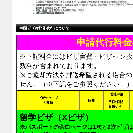
中国ビザ種類別代行について
申請代行料金
※下記料金にはビザ実費・ビザセンタ
数料が含まれております。
※ご返却方法を郵送希望される場合の
せん。（※下記をご参照ください。）
普通申請
ビザのタイプ
国籍
平日4日間+
と種類
お預かり日
留学ビザ（Xビザ）
※パスポートの余白ページは1次と2次ビザ