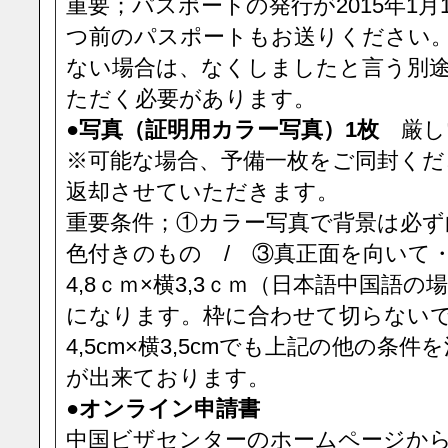
重要；パスポートの発行が2015年1
つ前のパスポートもお送りください
ない場合は、なくしましたと言う別
ただく必要があります。
●写真（証明用カラー写真）1枚
厳し
※可能な場合、予備一枚をご同封くだ
返却させていただきます。
重要条件；①カラー写真で背景は必ず
色付きのもの / ③真正面を向いて
4,8ｃｍ×横3,3ｃｍ（日本語中国語
になります。枠に合わせて切らない
4,5cm×横3,5cmでも上記の他の条
が出来ております。
●オンライン申請書
中国ビザセンターのホームページか