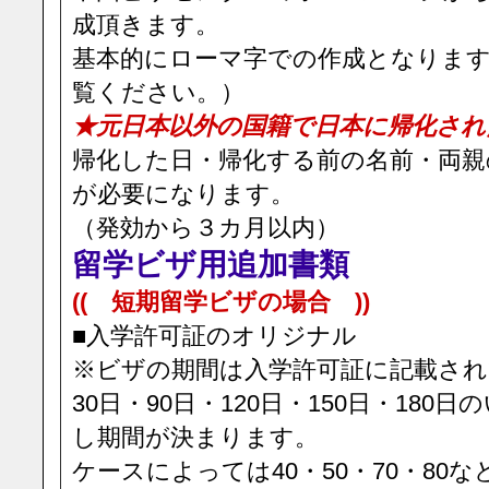
成頂きます。
基本的にローマ字での作成となりま
覧ください。）
★元日本以外の国籍で日本に帰化され
帰化した日・帰化する前の名前・両親
が必要になります。
（発効から３カ月以内）
留学ビザ用追加書類
(( 短期留学ビザの場合 ))
■入学許可証のオリジナル
※ビザの期間は入学許可証に記載さ
30日・90日・120日・150日・18
し期間が決まります。
ケースによっては40・50・70・80