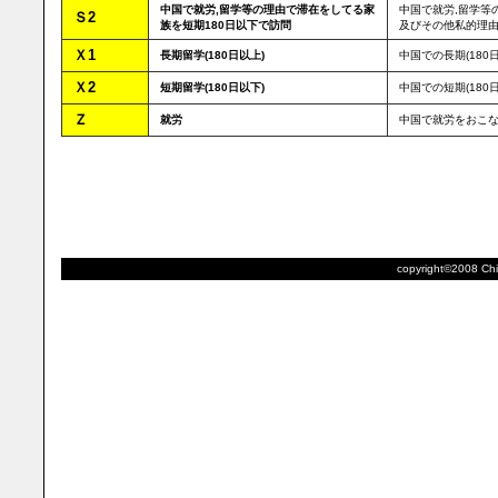
中国で就労,留学等の理由で滞在をしてる家
中国で就労,留学等
Ｓ2
族を短期180日以下で訪問
及びその他私的理由
Ｘ1
長期留学(180日以上)
中国での長期(180
Ｘ2
短期留学(180日以下)
中国での短期(180
Ｚ
就労
中国で就労をおこ
copyright©2008 Chik