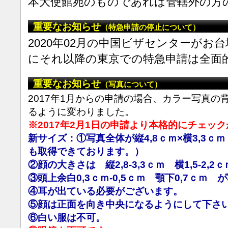
本大使館宛のものであれば管轄外の方
重要なお知らせ
（特急申請の停止について）
2020年02月の中国ビザセンターがお
にそれ以降の東京での特急申請は全面
重要なお知らせ
（写真について）
2017年1月からの申請の場合、カラー写真
るように変わりました。
※2017年2月1日の申請より本格的にチェッ
新サイズ：①写真全体が縦4,8ｃｍ×横3,3ｃｍ
も取得できております。）
②顔の大きさは 縦2,8-3,3ｃｍ 横1,5-2,
③頭上余白0,3ｃｍ-0,5ｃｍ 顎下0,7ｃ
④耳が出ている必要がございます。
⑤顔は正面を向き中央になるようにして下さ
⑥白い服は不可。