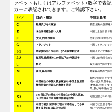
ァベットもしくはアルファベット+数字で表
カーに表記されてきます。ご確認下さい。
目的・用途
申請対象者
タイプ
C
船員及びその家族
航空,船舶の国際線
Ｄ
永住居留権を持つ人員
中国に永住目的で
F
交流,訪問,視察等
交流,訪問,視察等
G
トランジット
中国でトランジッ
J-1
常駐(居留が180日以上)の外国常駐記者
外国メディア機構に
J-2
短期取材(居留が180日以下)の外国記者
中国で短期(滞在が
L
観光
観光目的で訪中す
Ｍ
商用,貿易活動
商業貿易業務で訪
親族訪問の目的で,
中国在住の中国人親族家族や,中国永住居留
姉妹,祖父母,孫子
Ｑ1
権所持者の外国人の家族を訪問
(配偶者,父母,子女
問,,及び寄養目的
180日以下の滞在で中国在住の中国人家族,
Ｑ2
短期(居留が180
又は中国永住居留権保持者を訪問
中国で就労,留学等の理由で滞在をしてる家
中国で就労,留学等
Ｓ1
族を長期181日以上で訪問
及びその他私的理由