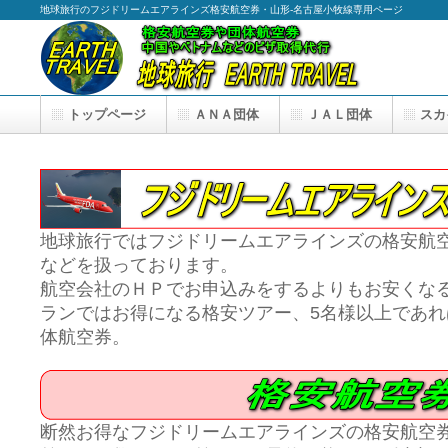
地球旅行のフジドリームエアラインズ格安航空券・山形-名古屋小牧線専用ページ
トップページ
ＡＮＡ団体
ＪＡＬ団体
スカ
地球旅行ではフジドリームエアラインズの格安航
などを扱っております。
航空会社のＨＰでお申込みをするよりもお安くな
ランではお得になる格安ツアー、5名様以上であ
体航空券。
断然お得なフジドリームエアラインズの格安航空