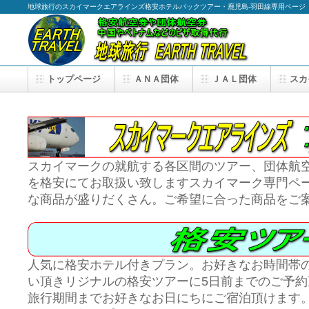
地球旅行のスカイマークエアラインズ格安ホテルパックツアー・鹿児島-羽田線専用ページ
トップページ
ＡＮＡ団体
ＪＡＬ団体
スカ
スカイマークの就航する各区間のツアー、団体航
を格安にてお取扱い致しますスカイマーク専門ペ
な商品が盛りだくさん。ご希望に合った商品をご
人気に格安ホテル付きプラン。お好きなお時間帯
い頂きリジナルの格安ツアーに5日前までのご予約
旅行期間までお好きなお日にちにご宿泊頂けます