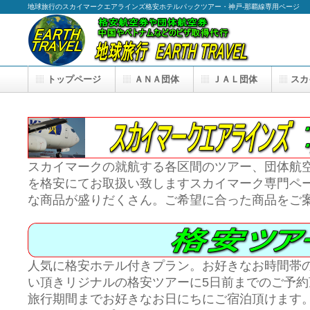
地球旅行のスカイマークエアラインズ格安ホテルパックツアー・神戸-那覇線専用ページ
トップページ
ＡＮＡ団体
ＪＡＬ団体
スカ
スカイマークの就航する各区間のツアー、団体航
を格安にてお取扱い致しますスカイマーク専門ペ
な商品が盛りだくさん。ご希望に合った商品をご
人気に格安ホテル付きプラン。お好きなお時間帯
い頂きリジナルの格安ツアーに5日前までのご予約
旅行期間までお好きなお日にちにご宿泊頂けます