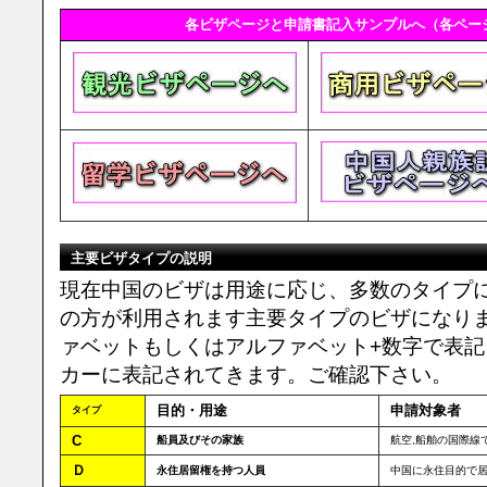
各ビザページと申請書記入サンプルへ（各ペー
主要ビザタイプの説明
現在中国のビザは用途に応じ、多数のタイプ
の方が利用されます主要タイプのビザになり
ァベットもしくはアルファベット+数字で表
カーに表記されてきます。ご確認下さい。
目的・用途
申請対象者
タイプ
C
船員及びその家族
航空,船舶の国際線
Ｄ
永住居留権を持つ人員
中国に永住目的で