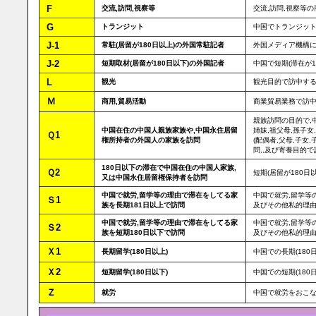
F
交流,訪問,視察等
交流,訪問,視察等
G
トランジット
中国でトランジッ
J-1
常駐(居留が180日以上)の外国常駐記者
外国メディア機構に
J-2
短期取材(居留が180日以下)の外国記者
中国で短期(滞在が
L
観光
観光目的で訪中す
Ｍ
商用,貿易活動
商業貿易業務で訪
親族訪問の目的で,
中国在住の中国人親族家族や,中国永住居留
姉妹,祖父母,孫子
Ｑ1
権所持者の外国人の家族を訪問
(配偶者,父母,子女
問,,及び寄養目的
180日以下の滞在で中国在住の中国人家族,
Ｑ2
短期(居留が180
又は中国永住居留権保持者を訪問
中国で就労,留学等の理由で滞在をしてる家
中国で就労,留学等
Ｓ1
族を長期181日以上で訪問
及びその他私的理由
中国で就労,留学等の理由で滞在をしてる家
中国で就労,留学等
Ｓ2
族を短期180日以下で訪問
及びその他私的理由
Ｘ1
長期留学(180日以上)
中国での長期(180
Ｘ2
短期留学(180日以下)
中国での短期(180
Ｚ
就労
中国で就労をおこ